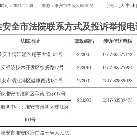
时间：2021-11-30
来源：淮安市中级人民法院
字号：[
大
中
小
]
淮安全市法院联系方式及投诉举报电
法院地址
邮政编码
涉诉信访电话
淮安市清江浦区翔宇大道152号
223001
0517-83579142
淮安经济技术开发区徐扬路12号
223010
0517-83579931
淮安市清江浦区健康西路180 号
223001
0517-83589023
部:淮安市淮阴区承德北路612号
223300
0517-83589473
讼服务中心：淮安市淮阴区珠江路
103号
淮安市淮安区府前路一号人民法