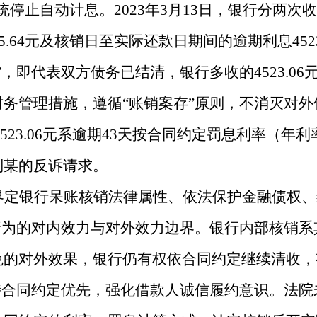
系统停止自动计息。2023年3月13日，银行分两次收取
5.64元及核销日至实际还款日期间的逾期利息45
，即代表双方债务已结清，银行多收的4523.0
务管理措施，遵循“账销案存”原则，不消灭对
23.06元系逾期43天按合同约定罚息利率（年利率
刘某的反诉请求。
界定银行呆账核销法律属性、依法保护金融债权、
行为的对内效力与对外效力边界。银行内部核销
的对外效果，银行仍有权依合同约定继续清收，
持合同约定优先，强化借款人诚信履约意识。法院