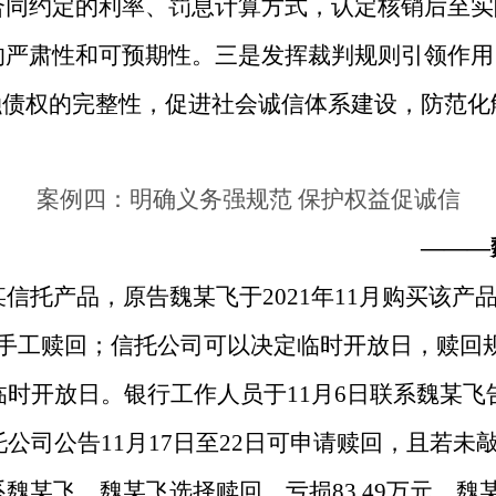
合同约定的利率、罚息计算方式，认定核销后至实
的严肃性和可预期性。三是发挥裁判规则引领作用
融债权的完整性，促进社会诚信体系建设，防范
案例四：明确义务强规范 保护权益促诚信
———
信托产品，原告魏某飞于2021年11月购买该产
手工赎回；信托公司可以决定临时开放日，赎回规则
为临时开放日。银行工作人员于11月6日联系魏某
托公司公告11月17日至22日可申请赎回，且若未
系魏某飞，魏某飞选择赎回，亏损83.49万元。