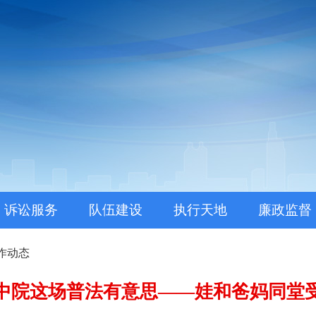
。
诉讼服务
队伍建设
执行天地
廉政监督
作动态
中院这场普法有意思——娃和爸妈同堂