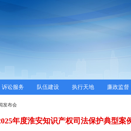
。
诉讼服务
队伍建设
执行天地
廉政监督
闻发布会
2025年度淮安知识产权司法保护典型案