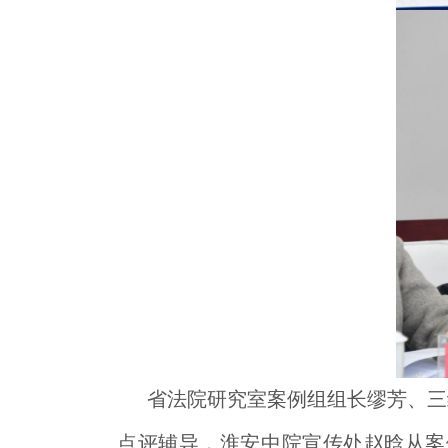
省法院研究室案例组组长缪芳、三
点评辅导，淮安中院宣传处赵晗从案