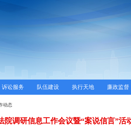
。
诉讼服务
队伍建设
执行天地
廉政监督
作动态
法院调研信息工作会议暨“案说信言”活