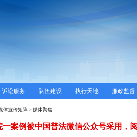
。
诉讼服务
队伍建设
执行天地
廉政监督
媒体宣传矩阵
>
媒体聚焦
院一案例被中国普法微信公众号采用，阅读