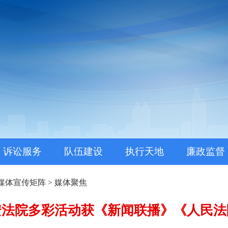
。
诉讼服务
队伍建设
执行天地
廉政监督
媒体宣传矩阵
>
媒体聚焦
安法院多彩活动获《新闻联播》《人民