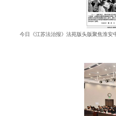
今日《江苏法治报》法苑版头版聚焦淮安中