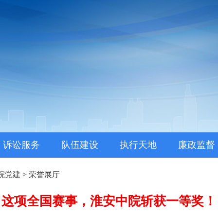
。
诉讼服务
队伍建设
执行天地
廉政监督
院党建
>
荣誉展厅
这项全国赛事，淮安中院斩获一等奖！