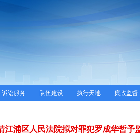
。
诉讼服务
队伍建设
执行天地
廉政监督
清江浦区人民法院拟对罪犯罗成华暂予