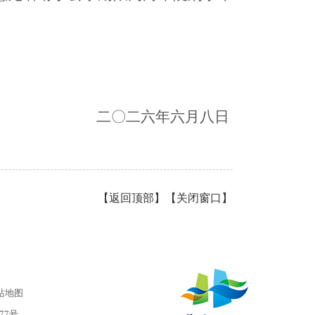
二〇二六年六月八日
【
返回顶部
】【
关闭窗口
】
站地图
977号