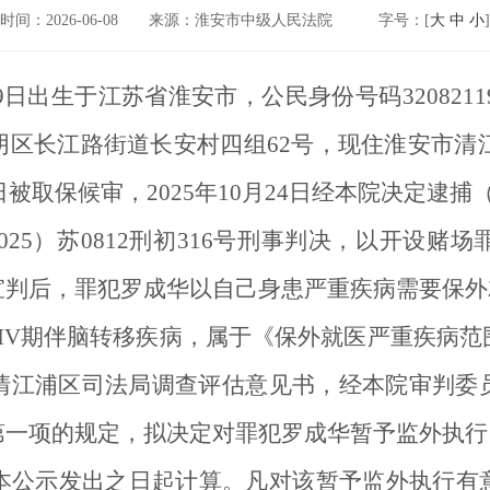
时间：2026-06-08
来源：淮安市中级人民法院
字号：[
大
中
小
]
9日出生于江苏省淮安市，公民身份号码32082119
区长江路街道长安村四组62号，现住淮安市清江
9日被取保候审，2025年10月24日经本院决定逮
（2025）苏0812刑初316号刑事判决，以开
宣判后，罪犯罗成华以自己身患严重疾病需要保外
IV期伴脑转移疾病，属于《保外就医严重疾病范
清江浦区司法局调查评估意见书，经本院审判委
第一项的规定，拟决定对罪犯罗成华暂予监外执行
本公示发出之日起计算。凡对该暂予监外执行有