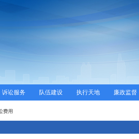
。
诉讼服务
队伍建设
执行天地
廉政监督
讼费用