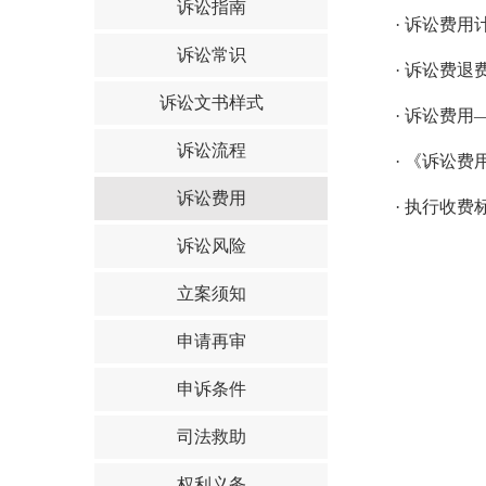
诉讼指南
·
诉讼费用
诉讼常识
·
诉讼费退
诉讼文书样式
·
诉讼费用
诉讼流程
·
《诉讼费
诉讼费用
·
执行收费
诉讼风险
立案须知
申请再审
申诉条件
司法救助
权利义务