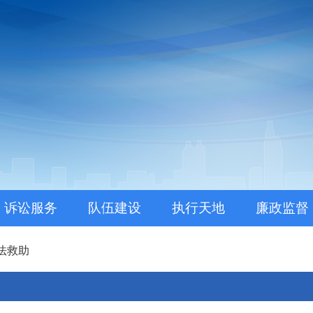
。
诉讼服务
队伍建设
执行天地
廉政监督
法救助