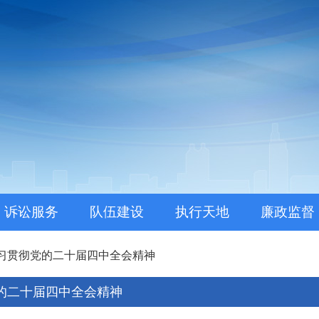
。
诉讼服务
队伍建设
执行天地
廉政监督
习贯彻党的二十届四中全会精神
的二十届四中全会精神