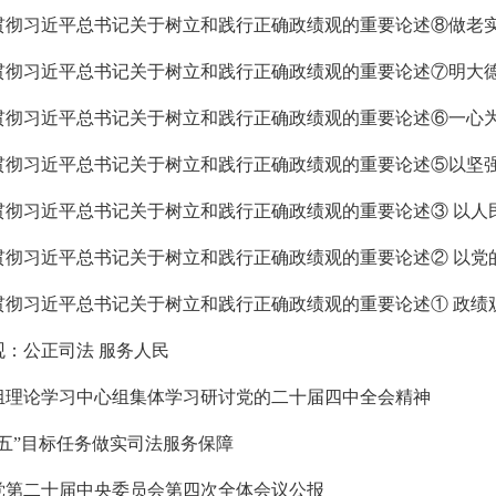
彻习近平总书记关于树立和践行正确政绩观的重要论述⑧做老实人
彻习近平总书记关于树立和践行正确政绩观的重要论述⑦明大德守
彻习近平总书记关于树立和践行正确政绩观的重要论述⑥一心为公
彻习近平总书记关于树立和践行正确政绩观的重要论述⑤以坚强党
彻习近平总书记关于树立和践行正确政绩观的重要论述③ 以人民忧
彻习近平总书记关于树立和践行正确政绩观的重要论述② 以党的初
彻习近平总书记关于树立和践行正确政绩观的重要论述① 政绩观关
观：公正司法 服务人民
组理论学习中心组集体学习研讨党的二十届四中全会精神
五”目标任务做实司法服务保障
党第二十届中央委员会第四次全体会议公报