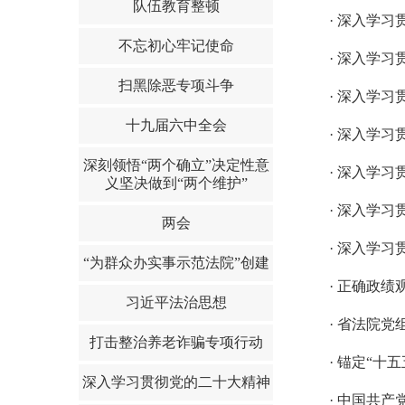
队伍教育整顿
·
深入学习贯
不忘初心牢记使命
·
深入学习贯
扫黑除恶专项斗争
·
深入学习贯
十九届六中全会
·
深入学习贯
深刻领悟“两个确立”决定性意
·
深入学习贯
义坚决做到“两个维护”
·
深入学习贯
两会
·
深入学习贯
“为群众办实事示范法院”创建
·
正确政绩
习近平法治思想
·
省法院党
打击整治养老诈骗专项行动
·
锚定“十五
深入学习贯彻党的二十大精神
·
中国共产