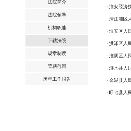
法院简介
·
淮安经济
法院领导
·
清江浦区
机构职能
·
淮安区人
下辖法院
·
洪泽区人
规章制度
·
淮阴区人
管辖范围
·
涟水县人
历年工作报告
·
金湖县人
·
盱眙县人