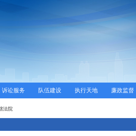
。
诉讼服务
队伍建设
执行天地
廉政监督
辖法院