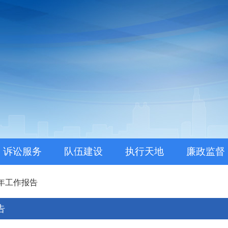
。
诉讼服务
队伍建设
执行天地
廉政监督
年工作报告
告