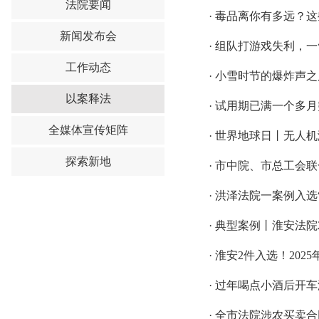
法院要闻
·
毒品离你有多远？这
新闻发布会
·
组队打游戏失利，一气之
工作动态
·
小雪时节的爆炸声之后..
以案释法
·
试用期已满一个多月
全媒体宣传矩阵
·
世界地球日丨无人机
探索新地
·
市中院、市总工会联
·
洪泽法院一案例入选
·
典型案例丨淮安法院2
·
淮安2件入选！202
·
过年喝点小酒后开车
·
全市法院涉农买卖合