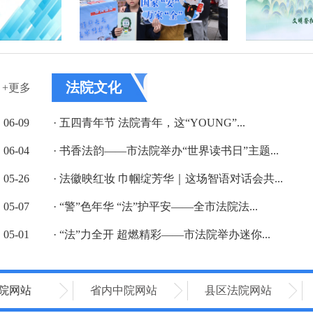
法院文化
+更多
06-09
· 五四青年节 法院青年，这“YOUNG”...
06-04
· 书香法韵——市法院举办“世界读书日”主题...
05-26
· 法徽映红妆 巾帼绽芳华｜这场智语对话会共...
05-07
· “警”色年华 “法”护平安——全市法院法...
05-01
· “法”力全开 超燃精彩——市法院举办迷你...
院网站
省内中院网站
县区法院网站