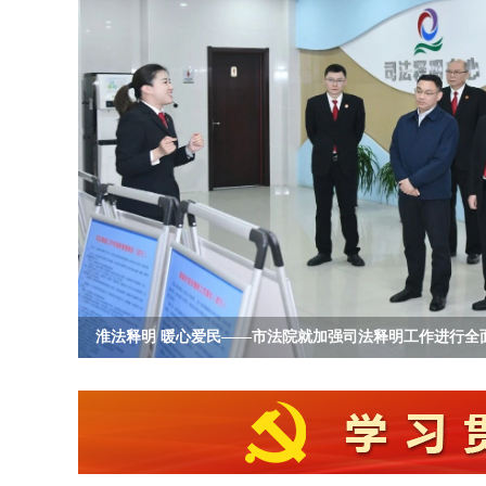
淮法释明 暖心爱民——市法院就加强司法释明工作进行全面.