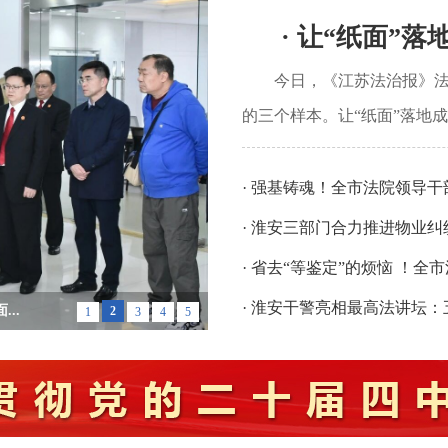
· 让“纸面”落
今日，《江苏法治报》
的三个样本。让“纸面”落地成“
· 强基铸魂！全市法院领导干部
· 淮安三部门合力推进物业
· 省去“等鉴定”的烦恼 ！全市
· 淮安干警亮相最高法讲坛
..
2
1
3
4
5